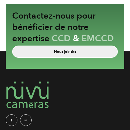
Contactez-nous pour
bénéficier de notre
expertise
CCD
&
EMCCD
Nous joindre