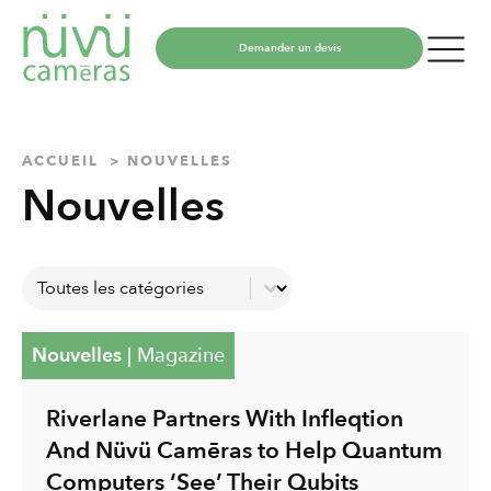
Demander un devis
ACCUEIL
NOUVELLES
Nouvelles
Catégories
Sélectionnez le contenu
Nouvelles
|
Magazine
Riverlane Partners With Infleqtion
And Nüvü Camēras to Help Quantum
Computers ‘See’ Their Qubits