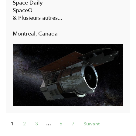
Space Daily
SpaceQ
& Plusieurs autres...
Montreal, Canada
1
2
3
…
6
7
Suivant