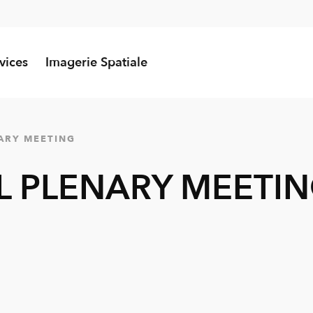
vices
Imagerie Spatiale
ARY MEETING
 PLENARY MEETI