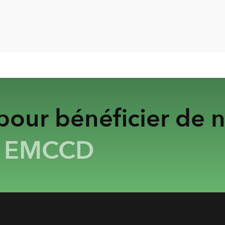
our bénéficier de n
&
EMCCD