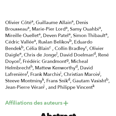
a
a
Olivier Côté
, Guillaume Allain
, Denis
a
a
a
Brousseau
, Marie-Pier Lord
, Samy Ouahbi
,
a
a
a
Mireille Ouellet
, Deven Patel
, Simon Thibault
,
a
b
Cédric Vallée
, Ruslan Belikov
, Eduardo
b
c
c
Bendek
, Célia Blain
, Collin Bradley
, Olivier
e
l
d
Daigle
, Chris de Jonge
, David Doelman
, René
f
g
Doyon
, Frédéric Grandmont
, Micheal
h
d
Helmbrecht
, Mattew Kenworthy
, David
f
i
j
Lafrenière
, Frank Marchis
, Christian Marois
,
k
d
b
Steeve Montminy
, Frans Snik
, Gautam Vasisht
,
j
k
Jean-Pierre Véran
, and Philippe Vincent
Affiliations des auteurs