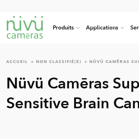
Produits
Applications
Ser
ACCUEIL
NON CLASSIFIÉ(E)
NÜVÜ CAMĒRAS SUP
Nüvü Camēras Supp
Sensitive Brain Ca