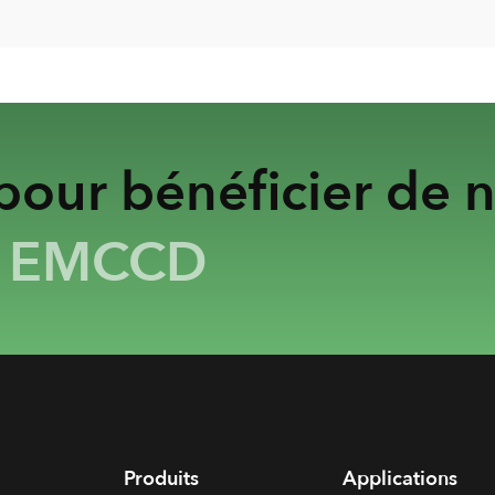
our bénéficier de n
&
EMCCD
Produits
Applications