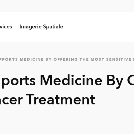
vices
Imagerie Spatiale
PORTS MEDICINE BY OFFERING THE MOST SENSITIVE
orts Medicine By O
ncer Treatment