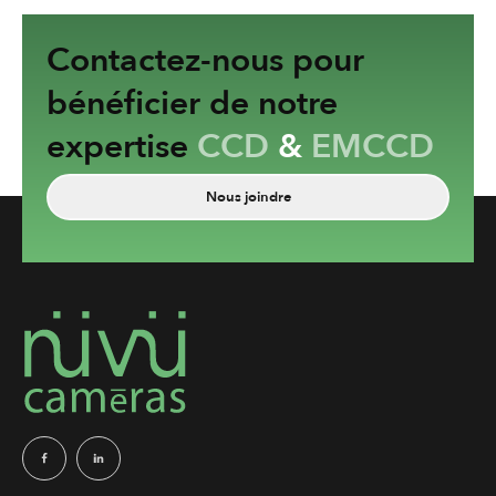
Contactez-nous pour
bénéficier de notre
expertise
CCD
&
EMCCD
Nous joindre