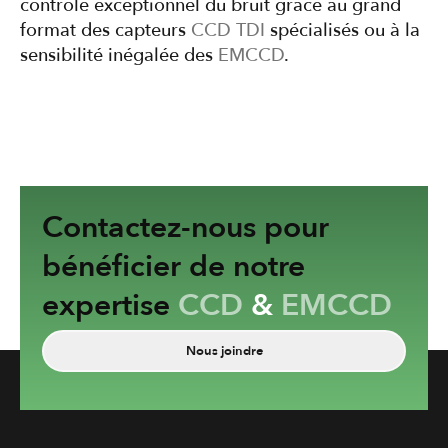
contrôle exceptionnel du bruit grâce au grand
format des capteurs
CCD
TDI
spécialisés ou à la
sensibilité inégalée des
EMCCD
.
Contactez-nous pour
bénéficier de notre
expertise
CCD
&
EMCCD
Nous joindre